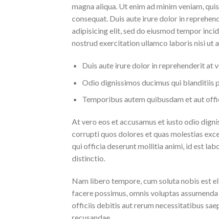
magna aliqua. Ut enim ad minim veniam, quis
consequat. Duis aute irure dolor in reprehen
adipisicing elit, sed do eiusmod tempor inci
nostrud exercitation ullamco laboris nisi u
Duis aute irure dolor in reprehenderit at 
Odio dignissimos ducimus qui blanditiis 
Temporibus autem quibusdam et aut offici
At vero eos et accusamus et iusto odio dign
corrupti quos dolores et quas molestias excep
qui officia deserunt mollitia animi, id est l
distinctio.
Nam libero tempore, cum soluta nobis est el
facere possimus, omnis voluptas assumenda 
officiis debitis aut rerum necessitatibus sae
recusandae.