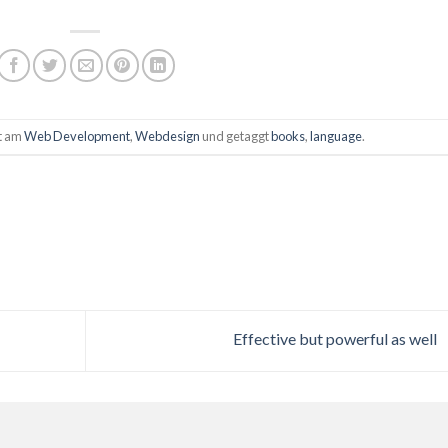
ht am
Web Development
,
Webdesign
und getaggt
books
,
language
.
Effective but powerful as well