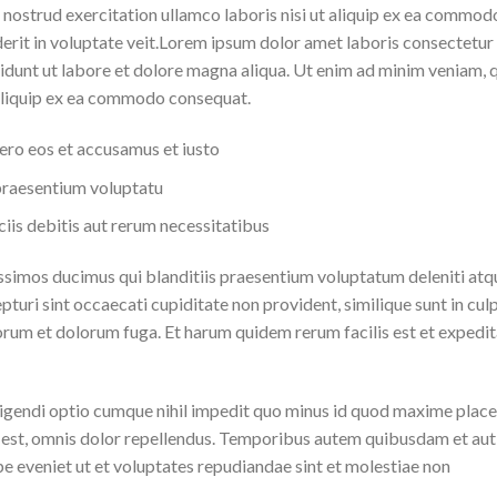
 nostrud exercitation ullamco laboris nisi ut aliquip ex ea commod
derit in voluptate veit.Lorem ipsum dolor amet laboris consectetur
didunt ut labore et dolore magna aliqua. Ut enim ad minim veniam, 
t aliquip ex ea commodo consequat.
vero eos et accusamus et iusto
praesentium voluptatu
is debitis aut rerum necessitatibus
issimos ducimus qui blanditiis praesentium voluptatum deleniti atq
turi sint occaecati cupiditate non provident, similique sunt in cul
aborum et dolorum fuga. Et harum quidem rerum facilis est et expedi
igendi optio cumque nihil impedit quo minus id quod maxime place
est, omnis dolor repellendus. Temporibus autem quibusdam et aut
pe eveniet ut et voluptates repudiandae sint et molestiae non