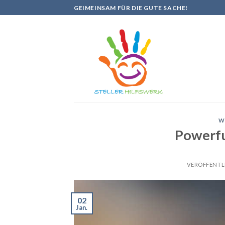
Skip
GEIMEINSAM FÜR DIE GUTE SACHE!
to
content
W
Powerful
VERÖFFENTL
02
Jan.