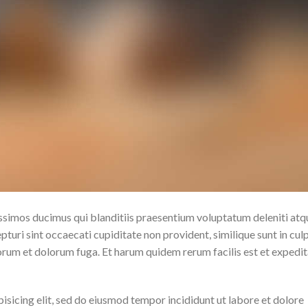
issimos ducimus qui blanditiis praesentium voluptatum deleniti atq
turi sint occaecati cupiditate non provident, similique sunt in cul
aborum et dolorum fuga. Et harum quidem rerum facilis est et expedi
isicing elit, sed do eiusmod tempor incididunt ut labore et dolore