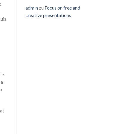
o
admin
zu
Focus on free and
creative presentations
quis
ue
pa
ta
at