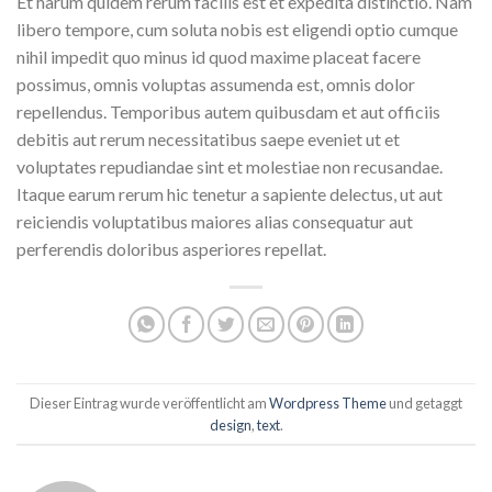
Et harum quidem rerum facilis est et expedita distinctio. Nam
libero tempore, cum soluta nobis est eligendi optio cumque
nihil impedit quo minus id quod maxime placeat facere
possimus, omnis voluptas assumenda est, omnis dolor
repellendus. Temporibus autem quibusdam et aut officiis
debitis aut rerum necessitatibus saepe eveniet ut et
voluptates repudiandae sint et molestiae non recusandae.
Itaque earum rerum hic tenetur a sapiente delectus, ut aut
reiciendis voluptatibus maiores alias consequatur aut
perferendis doloribus asperiores repellat.
Dieser Eintrag wurde veröffentlicht am
Wordpress Theme
und getaggt
design
,
text
.