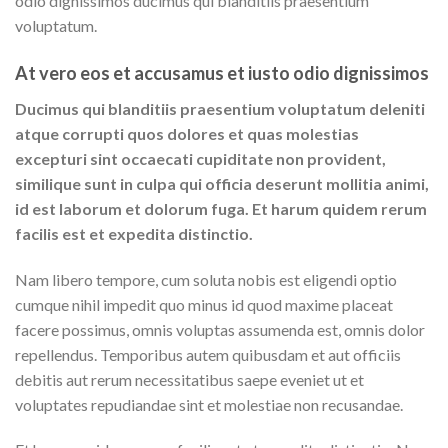
odio dignissimos ducimus qui blanditiis praesentium
voluptatum.
At vero eos et accusamus et iusto odio dignissimos
Ducimus qui blanditiis praesentium voluptatum deleniti
atque corrupti quos dolores et quas molestias
excepturi sint occaecati cupiditate non provident,
similique sunt in culpa qui officia deserunt mollitia animi,
id est laborum et dolorum fuga. Et harum quidem rerum
facilis est et expedita distinctio.
Nam libero tempore, cum soluta nobis est eligendi optio
cumque nihil impedit quo minus id quod maxime placeat
facere possimus, omnis voluptas assumenda est, omnis dolor
repellendus. Temporibus autem quibusdam et aut officiis
debitis aut rerum necessitatibus saepe eveniet ut et
voluptates repudiandae sint et molestiae non recusandae.