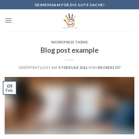
Skip
GEIMEINSAM FÜR DIE GUTE SACHE!
to
content
WORDPRESS THEME
Blog post example
VERÖFFENTLICHT AM
9. FEBRUAR 2016
VON
BROKER1707
09
Feb.