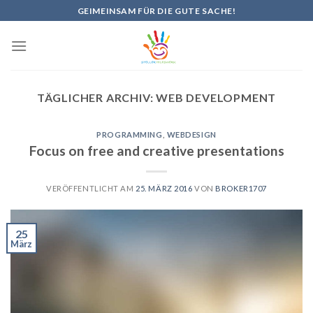
Skip
GEIMEINSAM FÜR DIE GUTE SACHE!
to
content
TÄGLICHER ARCHIV:
WEB DEVELOPMENT
PROGRAMMING
,
WEBDESIGN
Focus on free and creative presentations
VERÖFFENTLICHT AM
25. MÄRZ 2016
VON
BROKER1707
25
März