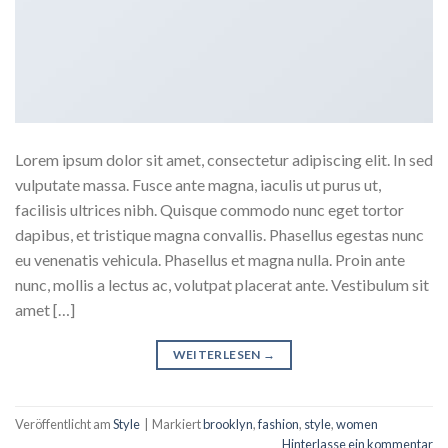
Lorem ipsum dolor sit amet, consectetur adipiscing elit. In sed
vulputate massa. Fusce ante magna, iaculis ut purus ut,
facilisis ultrices nibh. Quisque commodo nunc eget tortor
dapibus, et tristique magna convallis. Phasellus egestas nunc
eu venenatis vehicula. Phasellus et magna nulla. Proin ante
nunc, mollis a lectus ac, volutpat placerat ante. Vestibulum sit
amet […]
WEITERLESEN
→
Veröffentlicht am
Style
|
Markiert
brooklyn
,
fashion
,
style
,
women
Hinterlasse ein kommentar