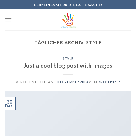
Skip
GEIMEINSAM FÜR DIE GUTE SACHE!
to
content
TÄGLICHER ARCHIV:
STYLE
STYLE
Just a cool blog post with Images
VERÖFFENTLICHT AM
30. DEZEMBER 2013
VON
BROKER1707
30
Dez.