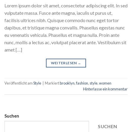
Lorem ipsum dolor sit amet, consectetur adipiscing elit. In sed
vulputate massa. Fusce ante magna, iaculis ut purus ut,
facilisis ultrices nibh. Quisque commodo nunc eget tortor
dapibus, et tristique magna convallis. Phasellus egestas nunc
eu venenatis vehicula. Phasellus et magna nulla. Proin ante
nunc, mollis a lectus ac, volutpat placerat ante. Vestibulum sit
amet […]
WEITERLESEN
→
Veröffentlicht am
Style
|
Markiert
brooklyn
,
fashion
,
style
,
women
Hinterlasse ein kommentar
Suchen
SUCHEN