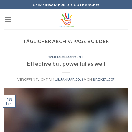
Skip
GEIMEINSAM FÜR DIE GUTE SACHE!
to
content
TÄGLICHER ARCHIV:
PAGE BUILDER
WEB DEVELOPMENT
Effective but powerful as well
VERÖFFENTLICHT AM
18. JANUAR 2016
VON
BROKER1707
18
Jan.