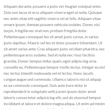
Aliquam dui ante, posuere a justo vel, feugiat volutpat enim.
Duis non lacus et eros aliquam viverra eget ut nulla. Quisque
nec enim vitae elit sagittis viverra vel at felis. Aliquam vitae
ornare ipsum. Aenean posuere vehicula sodales. Donec nisi
turpis, fringilla nec erat non, pretium fringilla dolor.
Pellentesque consequat leo sit amet justo cursus, in varius
justo dapibus. Mauris vel leo et dolor posuere bibendum. Ut
sit amet varius ante. Cras aliquam justo vel diam pharetra, nec
pellentesque eros sodales. Sed et nulla nec risus facilisis
gravida. Donec tempus tellus quam, eget adipiscing urna
convallis eu. Pellentesque tempor mollis lectus. Integer eu nisl
nec lectus blandit malesuada vel et lectus. Nunc iaculis
congue augue sed commodo. Ullamco laboris nisi ut aliquip
ex ea commodo consequat. Duis aute irure dolor in
reprehenderit in voluptate velit.Lorem ipsum dolor amet
laboris consectetur adipisicing elit, sed do eiusmod tempor
incididunt ut labore et dolore magna aliqua. Ut enim ad minim