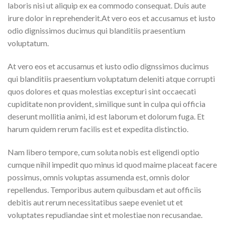
laboris nisi ut aliquip ex ea commodo consequat. Duis aute
irure dolor in reprehenderit.At vero eos et accusamus et iusto
odio dignissimos ducimus qui blanditiis praesentium
voluptatum.
At vero eos et accusamus et iusto odio dignssimos ducimus
qui blanditiis praesentium voluptatum deleniti atque corrupti
quos dolores et quas molestias excepturi sint occaecati
cupiditate non provident, similique sunt in culpa qui officia
deserunt mollitia animi, id est laborum et dolorum fuga. Et
harum quidem rerum facilis est et expedita distinctio.
Nam libero tempore, cum soluta nobis est eligendi optio
cumque nihil impedit quo minus id quod maime placeat facere
possimus, omnis voluptas assumenda est, omnis dolor
repellendus. Temporibus autem quibusdam et aut officiis
debitis aut rerum necessitatibus saepe eveniet ut et
voluptates repudiandae sint et molestiae non recusandae.