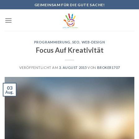
Skip
GEIMEINSAM FÜR DIE GUTE SACHE!
to
content
PROGRAMMIERUNG
,
SEO
,
WEB-DESIGN
Focus Auf Kreativität
VERÖFFENTLICHT AM
3. AUGUST 2015
VON
BROKER1707
03
Aug.