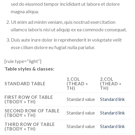
sed do eiusmod tempor incididunt ut labore et dolore
magna aliqua.
Ut enim ad minim veniam, quis nostrud exercitation
ullamco laboris nisi ut aliquip ex ea commodo consequat.
Duis aute irure dolor in reprehenderit in voluptate velit
esse cillum dolore eu fugiat nulla pariatur.
[rule type=“light“]
Table styles & classes:
1.COL
2.COL
STANDARD TABLE
(THEAD »
(THEAD »
TH)
TH)
FIRST ROW OF TABLE
Standard value
Standard link
(TBODY » TH)
SECOND ROW OF TABLE
Standard value
Standard link
(TBODY » TH)
THIRD ROW OF TABLE
Standard value
Standard link
(TBODY » TH)