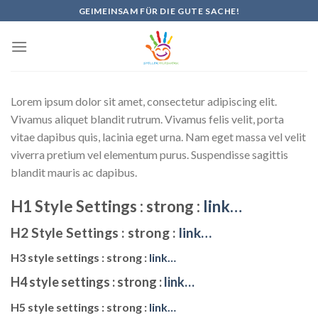
Skip
GEIMEINSAM FÜR DIE GUTE SACHE!
to
content
Lorem ipsum dolor sit amet, consectetur adipiscing elit.
Vivamus aliquet blandit rutrum. Vivamus felis velit, porta
vitae dapibus quis, lacinia eget urna. Nam eget massa vel velit
viverra pretium vel elementum purus. Suspendisse sagittis
blandit mauris ac dapibus.
H1 Style Settings :
strong
:
link…
H2 Style Settings :
strong
:
link…
H3 style settings :
strong
:
link…
H4 style settings :
strong
:
link…
H5 style settings :
strong
:
link…