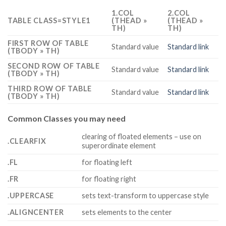
1.COL
2.COL
TABLE CLASS=STYLE1
(THEAD »
(THEAD »
TH)
TH)
FIRST ROW OF TABLE
Standard value
Standard link
(TBODY » TH)
SECOND ROW OF TABLE
Standard value
Standard link
(TBODY » TH)
THIRD ROW OF TABLE
Standard value
Standard link
(TBODY » TH)
Common Classes you may need
clearing of floated elements – use on
.CLEARFIX
superordinate element
.FL
for floating left
.FR
for floating right
.UPPERCASE
sets text-transform to uppercase style
.ALIGNCENTER
sets elements to the center