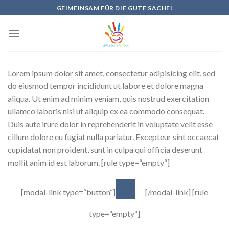
Skip
GEIMEINSAM FÜR DIE GUTE SACHE!
to
content
Lorem ipsum dolor sit amet, consectetur adipisicing elit, sed
do eiusmod tempor incididunt ut labore et dolore magna
aliqua. Ut enim ad minim veniam, quis nostrud exercitation
ullamco laboris nisi ut aliquip ex ea commodo consequat.
Duis aute irure dolor in reprehenderit in voluptate velit esse
cillum dolore eu fugiat nulla pariatur. Excepteur sint occaecat
cupidatat non proident, sunt in culpa qui officia deserunt
mollit anim id est laborum. [rule type=“empty“]
[modal-link type=“button“]
[/modal-link] [rule
type=“empty“]