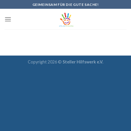
Skip
GEIMEINSAM FÜR DIE GUTE SACHE!
to
content
Copyright 2026 ©
Steller Hilfswerk e.V.