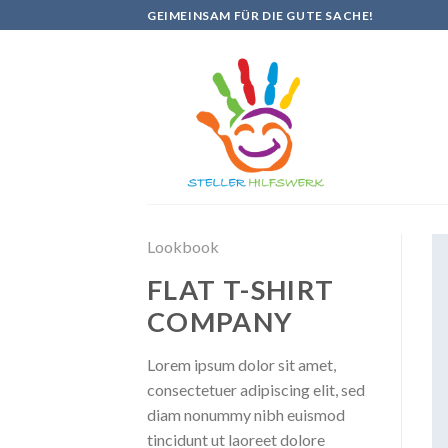
Skip
GEIMEINSAM FÜR DIE GUTE SACHE!
to
content
Lookbook
FLAT T-SHIRT
COMPANY
Lorem ipsum dolor sit amet,
consectetuer adipiscing elit, sed
diam nonummy nibh euismod
tincidunt ut laoreet dolore