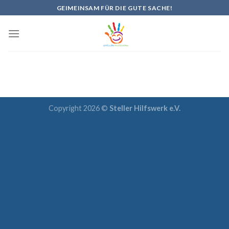
Skip
GEIMEINSAM FÜR DIE GUTE SACHE!
to
content
Copyright 2026 ©
Steller Hilfswerk e.V.