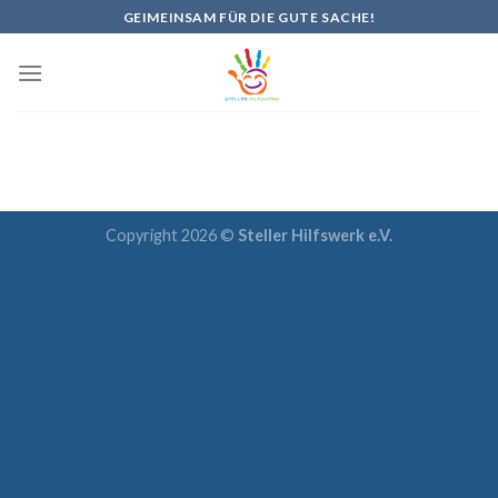
Skip
GEIMEINSAM FÜR DIE GUTE SACHE!
to
content
Copyright 2026 ©
Steller Hilfswerk e.V.