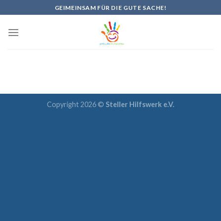
Skip
GEIMEINSAM FÜR DIE GUTE SACHE!
to
content
Copyright 2026 ©
Steller Hilfswerk e.V.