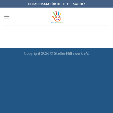
Skip
GEIMEINSAM FÜR DIE GUTE SACHE!
to
content
Copyright 2026 ©
Steller Hilfswerk e.V.