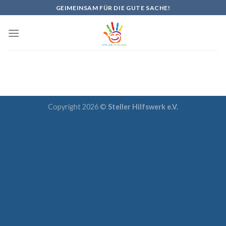
Skip
GEIMEINSAM FÜR DIE GUTE SACHE!
to
content
Copyright 2026 ©
Steller Hilfswerk e.V.